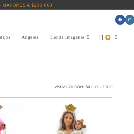
 MAYORES A $200.000
fijos
Angeles
Tienda Imagenes
Alternar
0
Búsqueda
De
VISUALIZACIÓN:
50
100
TODO
La
Web