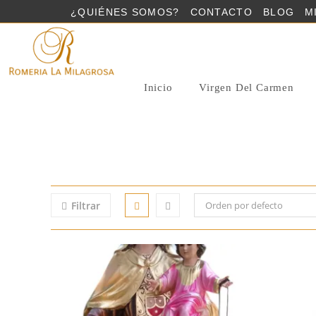
Saltar
¿QUIÉNES SOMOS?
CONTACTO
BLOG
M
al
contenido
Inicio
Virgen Del Carmen
Filtrar
Orden por defecto