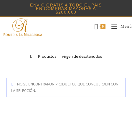
Saltar
ENVÍO GRATIS A TODO EL PAÍS
EN COMPRAS MAYORES A
al
$200.000
contenido
Menú
0
Virgen De
Desatanudos
>
Productos
>
virgen de desatanudos
NO SE ENCONTRARON PRODUCTOS QUE CONCUERDEN CON
LA SELECCIÓN.