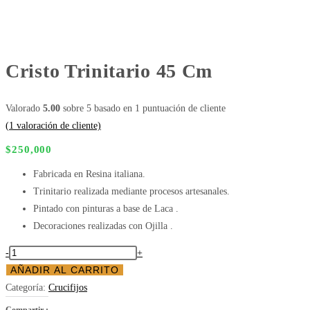
Cristo Trinitario 45 Cm
Valorado
5.00
sobre 5 basado en
1
puntuación de cliente
(
1
valoración de cliente)
$
250,000
Fabricada en Resina italiana.
Trinitario realizada mediante procesos artesanales.
Pintado con pinturas a base de Laca .
Decoraciones realizadas con Ojilla .
Cristo
-
+
trinitario
AÑADIR AL CARRITO
45
Categoría:
Crucifijos
cm
Compartir :