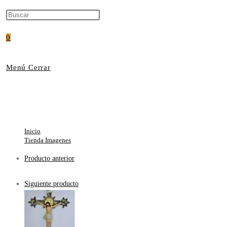
Búsqueda
0
De
Menú
Cerrar
La
Cristo Trinitario 45 
Web
Inicio
>
Tienda Imagenes
Producto anterior
Siguiente producto