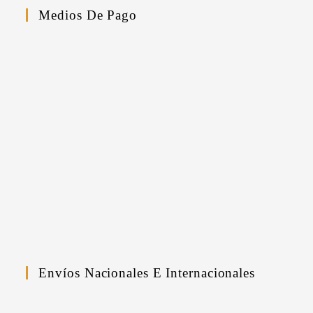
página
Medios De Pago
de
producto
Envíos Nacionales E Internacionales