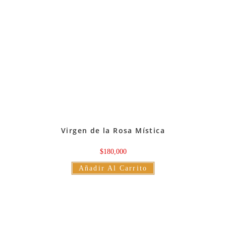
pueden
elegir
en
la
página
de
producto
Virgen de la Rosa Mística
$
180,000
Añadir Al Carrito