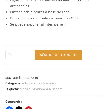
artesanales.
Pintada con pinturas a base de Laca .
Decoraciones realizadas a mano con Ojilla .
Se puede exponer al intemperie .
Virgen
AÑADIR AL CARRITO
María
Auxiliadora
70
cm
SKU:
auxiliadora-70cm
cantidad
Categoría:
Advocaciones Marianas
Etiqueta:
Maria auxiliadora. auxiliadora
Compartir :