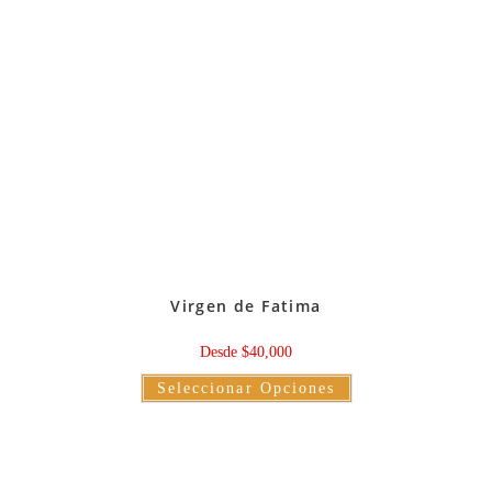
Virgen de Fatima
Desde
$
40,000
Este
Seleccionar Opciones
producto
tiene
múltiples
variantes.
Las
opciones
se