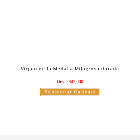
Virgen de la Medalla Milagrosa dorada
Desde
$
43,000
Este
Seleccionar Opciones
producto
tiene
múltiples
variantes.
Las
opciones
se
pueden
elegir
en
la